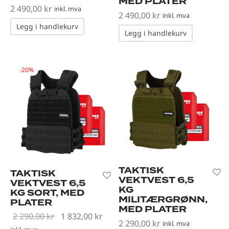
MED PLATER
2 490,00
kr
inkl. mva
2 490,00
kr
inkl. mva
Legg i handlekurv
Legg i handlekurv
-
20
%
TAKTISK
TAKTISK
VEKTVEST 6,5
VEKTVEST 6,5
KG
KG SORT, MED
MILITÆRGRØNN,
PLATER
MED PLATER
Opprinnelig
Nåværende
2 290,00
kr
1 832,00
kr
2 290,00
kr
inkl. mva
pris var: 2
pris er: 1