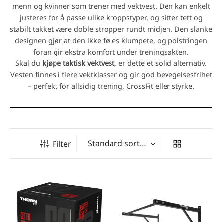
menn og kvinner som trener med vektvest. Den kan enkelt
justeres for å passe ulike kroppstyper, og sitter tett og
vest og kondisjonstrening
ter
stabilt takket være doble stropper rundt midjen. Den slanke
designen gjør at den ikke føles klumpete, og polstringen
-up utstyr
foran gir ekstra komfort under treningsøkten.
Skal du
kjøpe taktisk vektvest
, er dette et solid alternativ.
er
Vesten finnes i flere vektklasser og gir god bevegelsesfrihet
– perfekt for allsidig trening, CrossFit eller styrke.
Filter