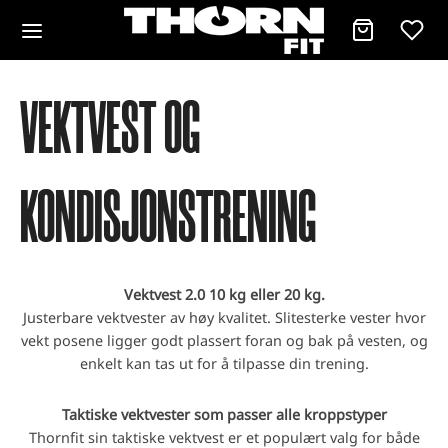
VEKTVEST OG
Tilbake
Tilbake
Tilbake
Tilbake
KONDISJONSTRENING
TYR
 UTSTYR
LEDNING
BEHØR
stenger
ingsrigger og Racks
ingstrøyer
kker, minibands og mobilitet
Vektvest 2.0 10 kg eller 20 kg.
Justerbare vektvester av høy kvalitet. Slitesterke vester hvor
vekt posene ligger godt plassert foran og bak på vesten, og
er
ing
ingsshortser
petau
enkelt kan tas ut for å tilpasse din trening.
lebells
ingsgulv
ilitet og beskyttelse
er
Taktiske
vektvester
som passer alle kroppstyper
Thornfit sin taktiske vektvest er et populært valg for både
ualer
ingsbenker
ser