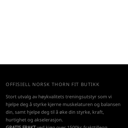
OFFISIELL NORSK THORN FIT BUTIKK
Stort utvalg av høykvalitets treningsutstyr som vi
hjelpe deg å styrke kjerne muskelaturen og balansen
din, samt hjelpe deg til å øke din styrke, kraft,
hurtighet og akselerasjon.
GRATIS FRAKT
ved kjøp over 1500kr, frakttillegg