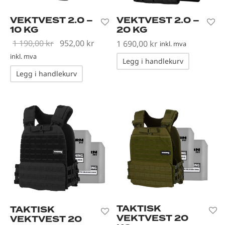
VEKTVEST 2.0 –
VEKTVEST 2.0 –
10 KG
20 KG
Opprinnelig
Nåværende
1 190,00
kr
952,00
kr
1 690,00
kr
inkl. mva
pris var: 1
pris er:
inkl. mva
Legg i handlekurv
190,00 kr.
952,00 kr.
Legg i handlekurv
TAKTISK
TAKTISK
VEKTVEST 20
VEKTVEST 20