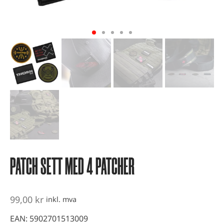
vest og kondisjonstrening
ter
-up utstyr
er
PATCH SETT MED 4 PATCHER
99,00
kr
inkl. mva
EAN:
5902701513009