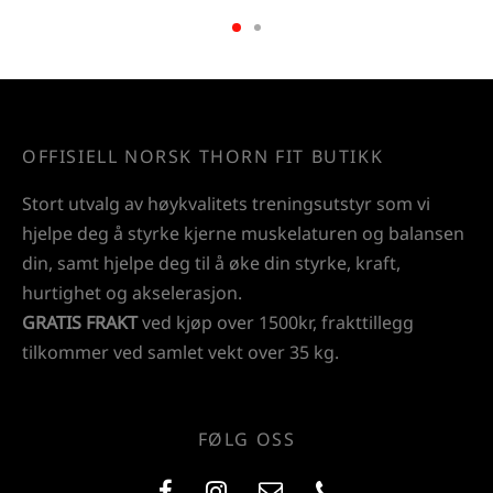
OFFISIELL NORSK THORN FIT BUTIKK
Stort utvalg av høykvalitets treningsutstyr som vi
hjelpe deg å styrke kjerne muskelaturen og balansen
din, samt hjelpe deg til å øke din styrke, kraft,
hurtighet og akselerasjon.
GRATIS FRAKT
ved kjøp over 1500kr, frakttillegg
tilkommer ved samlet vekt over 35 kg.
FØLG OSS