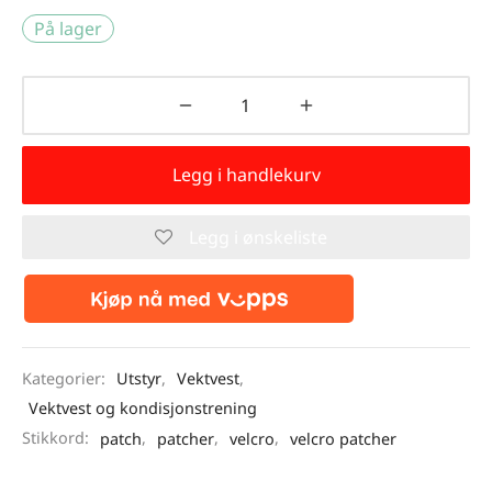
På lager
Legg i handlekurv
Legg i ønskeliste
Kategorier:
Utstyr
,
Vektvest
,
Vektvest og kondisjonstrening
Stikkord:
patch
,
patcher
,
velcro
,
velcro patcher