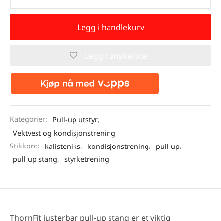
Legg i handlekurv
Legg i ønskeliste
Kategorier:
Pull-up utstyr
,
Vektvest og kondisjonstrening
Stikkord:
kalisteniks
,
kondisjonstrening
,
pull up
,
pull up stang
,
styrketrening
ThornFit justerbar pull-up stang er et viktig