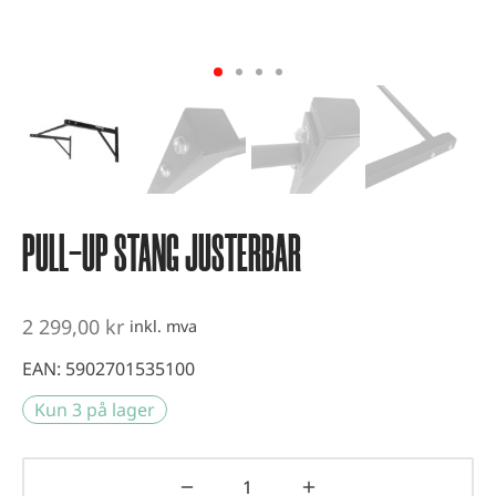
vest og kondisjonstrening
ter
-up utstyr
er
PULL-UP STANG JUSTERBAR
2 299,00
kr
inkl. mva
EAN:
5902701535100
Kun 3 på lager