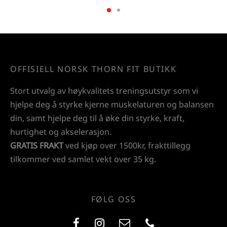
OFFISIELL NORSK THORN FIT BUTIKK
Stort utvalg av høykvalitets treningsutstyr som vi
hjelpe deg å styrke kjerne muskelaturen og balansen
din, samt hjelpe deg til å øke din styrke, kraft,
hurtighet og akselerasjon.
GRATIS FRAKT
ved kjøp over 1500kr, frakttillegg
tilkommer ved samlet vekt over 35 kg.
FØLG OSS