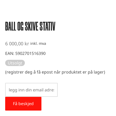
vest og kondisjonstrening
ter
BALL OG SKIVE STATIV
-up utstyr
er
6 000,00
kr
inkl. mva
EAN:
5902701516390
Utsolgt
(registrer deg å få epost når produktet er på lager)