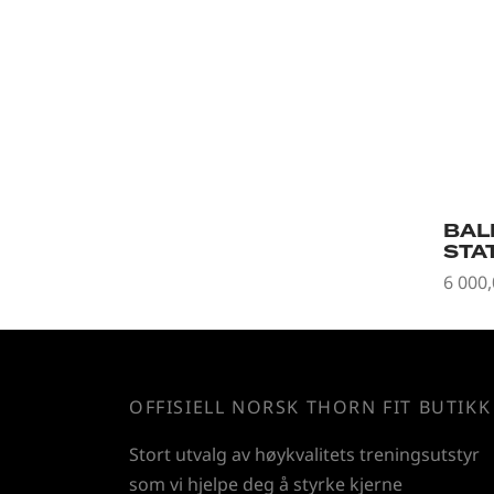
BAL
STA
6 000
Les m
OFFISIELL NORSK THORN FIT BUTIKK
Stort utvalg av høykvalitets treningsutstyr
som vi hjelpe deg å styrke kjerne