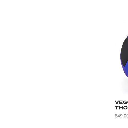
VEG
THO
849,0
Legg 