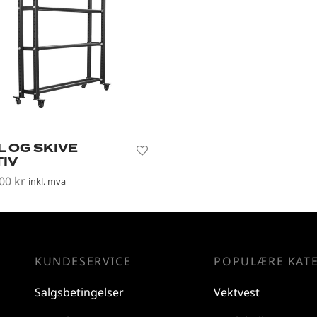
L OG SKIVE
TIV
,00
kr
inkl. mva
er
KUNDESERVICE
POPULÆRE KAT
Salgsbetingelser
Vektvest