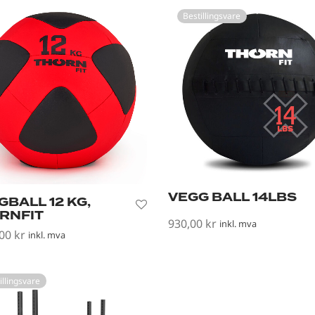
Bestillingsvare
VEGG BALL 14LBS
GBALL 12 KG,
RNFIT
930,00
kr
inkl. mva
,00
kr
inkl. mva
Les mer
i handlekurv
illingsvare