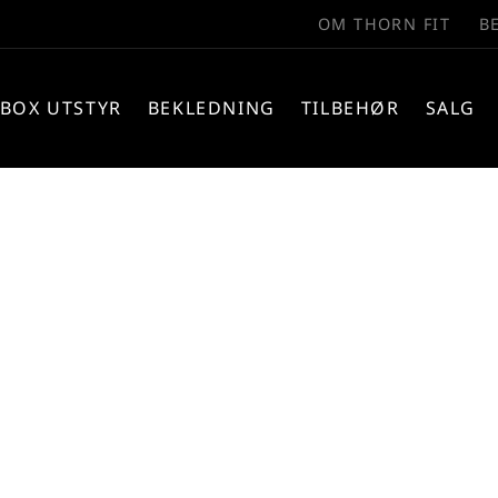
OM THORN FIT
B
BOX UTSTYR
BEKLEDNING
TILBEHØR
SALG