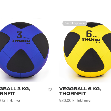
Bestillingsvare
GBALL 3 KG,
VEGGBALL 6 KG,
RNFIT
THORNFIT
0
kr
930,00
kr
inkl. mva
inkl. mva
i handlekurv
Les mer