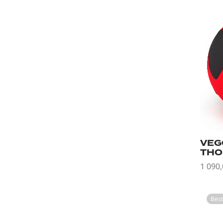
VEG
THO
1 090
Legg 
Best