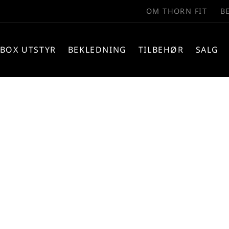
OM THORN FIT
B
BOX UTSTYR
BEKLEDNING
TILBEHØR
SALG