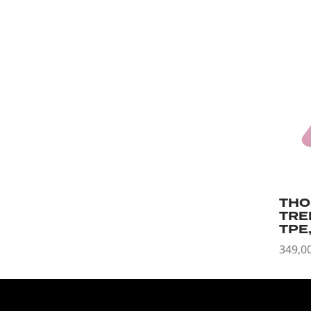
THO
TRE
TPE
349,0
Legg 