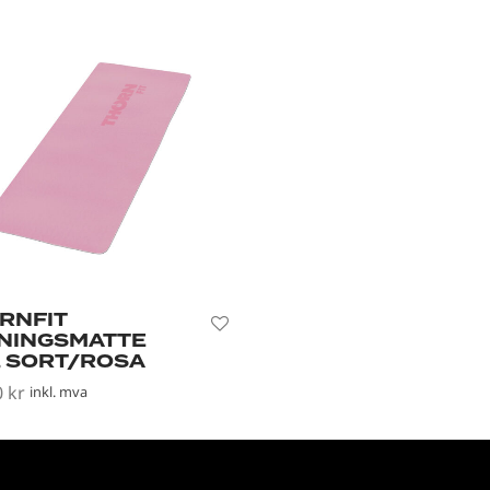
RNFIT
NINGSMATTE
, SORT/ROSA
0
kr
inkl. mva
i handlekurv