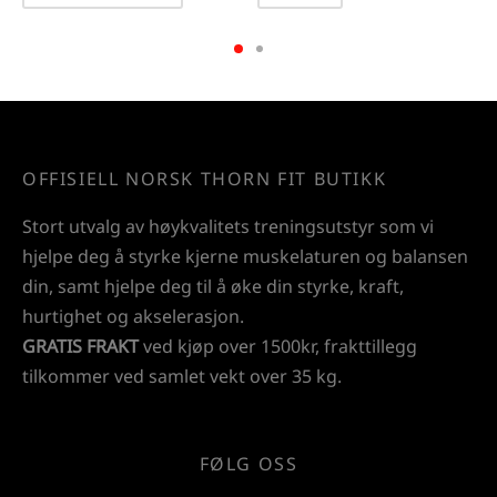
OFFISIELL NORSK THORN FIT BUTIKK
Stort utvalg av høykvalitets treningsutstyr som vi
hjelpe deg å styrke kjerne muskelaturen og balansen
din, samt hjelpe deg til å øke din styrke, kraft,
hurtighet og akselerasjon.
GRATIS FRAKT
ved kjøp over 1500kr, frakttillegg
tilkommer ved samlet vekt over 35 kg.
FØLG OSS