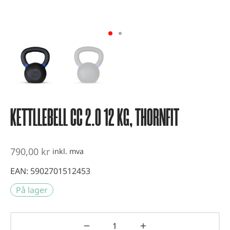
vest og kondisjonstrening
ter
-up utstyr
er
KETTLLEBELL CC 2.0 12 KG, THORNFIT
790,00
kr
inkl. mva
EAN:
5902701512453
På lager