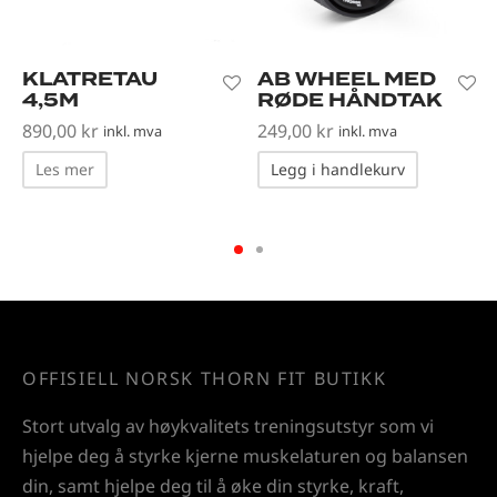
KLATRETAU
AB WHEEL MED
4,5M
RØDE HÅNDTAK
890,00
kr
249,00
kr
inkl. mva
inkl. mva
Les mer
Legg i handlekurv
OFFISIELL NORSK THORN FIT BUTIKK
Stort utvalg av høykvalitets treningsutstyr som vi
hjelpe deg å styrke kjerne muskelaturen og balansen
din, samt hjelpe deg til å øke din styrke, kraft,