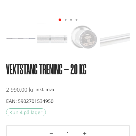
vest og kondisjonstrening
ter
-up utstyr
er
VEKTSTANG TRENING – 20 KG
2 990,00
kr
inkl. mva
EAN:
5902701534950
Kun 4 på lager