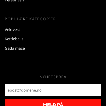
POPULÆRE KATEGORIER
Vektvest
Kettlebells
Gada mace
NYHETSBREV