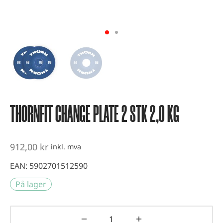
vest og kondisjonstrening
ter
-up utstyr
er
THORNFIT CHANGE PLATE 2 STK 2,0 KG
912,00
kr
inkl. mva
EAN:
5902701512590
På lager