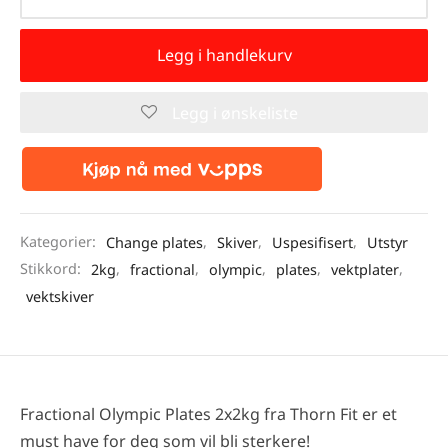
Legg i handlekurv
Legg i ønskeliste
Kategorier:
Change plates
,
Skiver
,
Uspesifisert
,
Utstyr
Stikkord:
2kg
,
fractional
,
olympic
,
plates
,
vektplater
,
vektskiver
Fractional Olympic Plates 2x2kg fra Thorn Fit er et
must have for deg som vil bli sterkere!