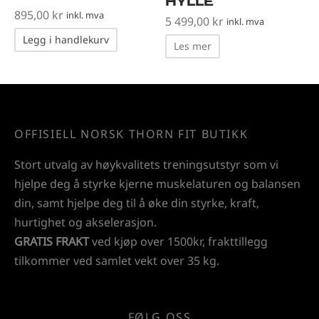
HYLLE
895,00
kr
inkl. mva
5 499,00
kr
inkl. mva
Legg i handlekurv
Les mer
OFFISIELL NORSK THORN FIT BUTIKK
Stort utvalg av høykvalitets treningsutstyr som vi
hjelpe deg å styrke kjerne muskelaturen og balansen
din, samt hjelpe deg til å øke din styrke, kraft,
hurtighet og akselerasjon.
GRATIS FRAKT
ved kjøp over 1500kr, frakttillegg
tilkommer ved samlet vekt over 35 kg.
FØLG OSS