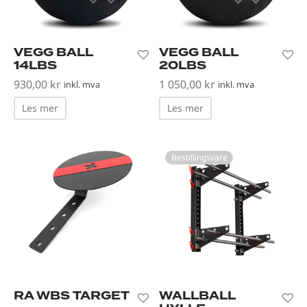
vest og kondisjonstrening
ter
VEGG BALL
VEGG BALL
-up utstyr
14LBS
20LBS
930,00
kr
1 050,00
kr
inkl. mva
inkl. mva
er
Les mer
Les mer
Bestillingsvare
RA WBS TARGET
WALLBALL