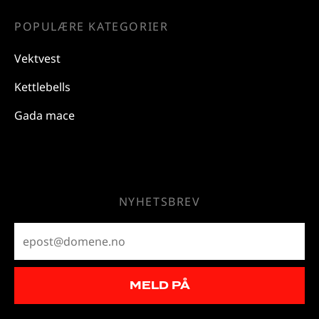
POPULÆRE KATEGORIER
Vektvest
Kettlebells
Gada mace
NYHETSBREV