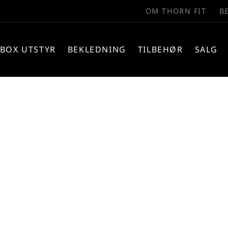
OM THORN FIT
B
BOX UTSTYR
BEKLEDNING
TILBEHØR
SALG