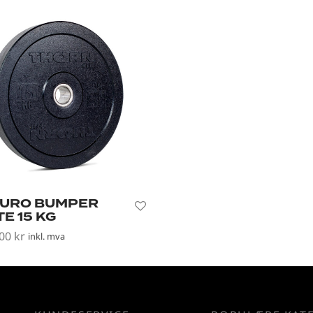
URO BUMPER
E 15 KG
,00
kr
inkl. mva
i handlekurv