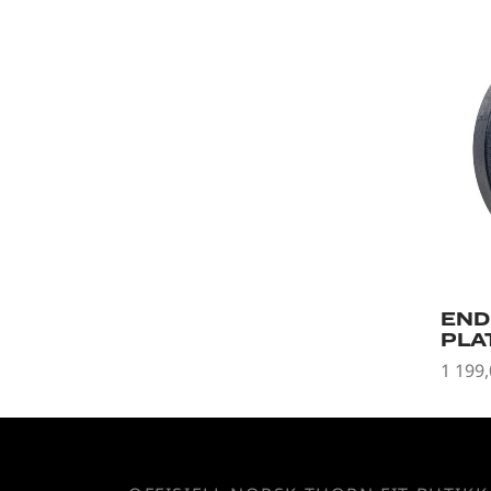
END
PLAT
1 199
Legg 