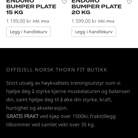
ENDURO
ENDURO
BUMPER PLATE
BUMPER PLATE
15 KG
20 KG
1 199,00
kr
1 599,00
kr
inkl. mva
inkl. mva
Legg i handlekurv
Legg i handlekurv
OFFISIELL NORSK THORN FIT BUTIKK
Stort utvalg av høykvalitets treningsutstyr som vi
hjelpe deg å styrke kjerne muskelaturen og balansen
din, samt hjelpe deg til å øke din styrke, kraft,
hurtighet og akselerasjon.
GRATIS FRAKT
ved kjøp over 1500kr, frakttillegg
tilkommer ved samlet vekt over 35 kg.