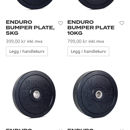
vest og kondisjonstrening
ter
ENDURO
ENDURO
-up utstyr
BUMPER PLATE,
BUMPER PLATE
5KG
10KG
399,00
kr
799,00
kr
er
inkl. mva
inkl. mva
Legg i handlekurv
Legg i handlekurv