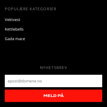
POPULÆRE KATEGORIER
Vektvest
Kettlebells
Gada mace
NYHETSBREV