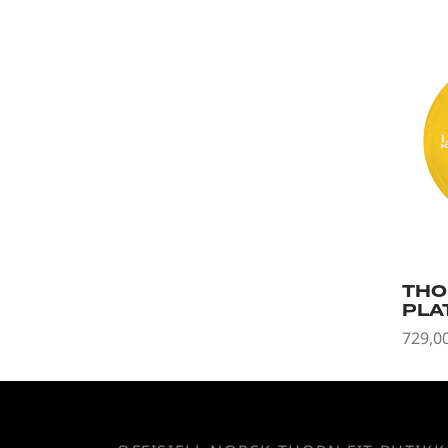
THO
PLAT
729,0
Legg 