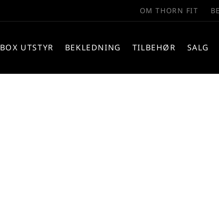
OM THORN FIT
B
BOX UTSTYR
BEKLEDNING
TILBEHØR
SALG