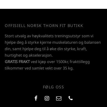
OFFISIELL NORSK THORN FIT BUTIKK
Stort utvalg av høykvalitets treningsutstyr som vi
hjelpe deg å styrke kjerne muskelaturen og balansen
din, samt hjelpe deg til å øke din styrke, kraft,
hurtighet og akselerasjon.
GRATIS FRAKT
ved kjøp over 1500kr, frakttillegg
tilkommer ved samlet vekt over 35 kg.
FØLG OSS