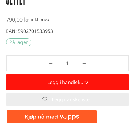
SETTET
vest og kondisjonstrening
ter
790,00
kr
inkl. mva
-up utstyr
EAN:
5902701533953
På lager
er
Legg i handlekurv
Legg i ønskeliste