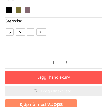
600,00 kr.
360,00 kr.
Størrelse
S
M
L
XL
Legg i handlekurv
Legg i ønskeliste