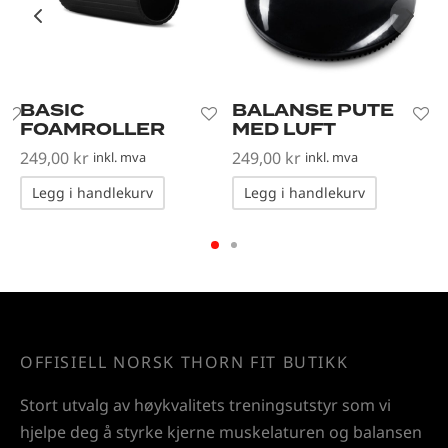
BASIC
BALANSE PUTE
FOAMROLLER
MED LUFT
249,00
kr
249,00
kr
inkl. mva
inkl. mva
Legg i handlekurv
Legg i handlekurv
OFFISIELL NORSK THORN FIT BUTIKK
Stort utvalg av høykvalitets treningsutstyr som vi
hjelpe deg å styrke kjerne muskelaturen og balansen