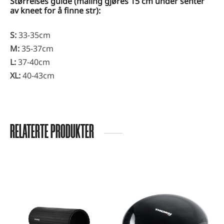
Størrelses guide (måling gjøres 15 cm under senter
av kneet for å finne str):
S:
33-35cm
M:
35-37cm
L:
37-40cm
XL:
40-43cm
RELATERTE PRODUKTER