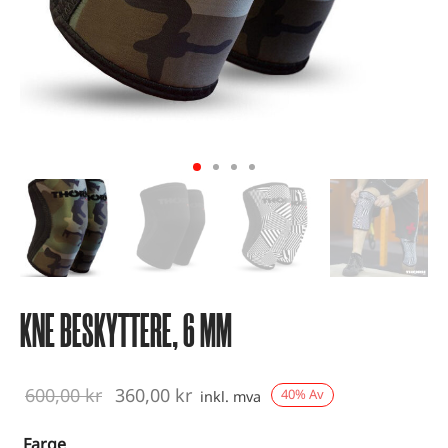
vest og kondisjonstrening
ter
-up utstyr
er
KNE BESKYTTERE, 6 MM
Opprinnelig
Nåværende
600,00
kr
360,00
kr
40
%
Av
inkl. mva
pris var:
pris er:
Farge