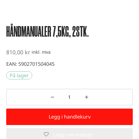
vest og kondisjonstrening
ter
HÅNDMANUALER 7,5KG, 2STK.
-up utstyr
er
810,00
kr
inkl. mva
EAN:
5902701504045
På lager
Legg i handlekurv
Legg i ønskeliste