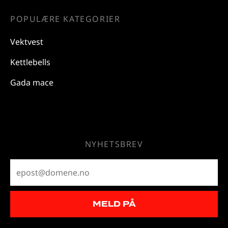
POPULÆRE KATEGORIER
Vektvest
Kettlebells
Gada mace
NYHETSBREV