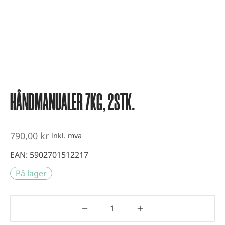
vest og kondisjonstrening
ter
-up utstyr
er
HÅNDMANUALER 7KG, 2STK.
790,00
kr
inkl. mva
EAN:
5902701512217
På lager