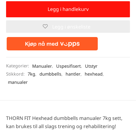
Legg i handlekurv
Legg i ønskeliste
Kategorier:
Manualer
,
Uspesifisert
,
Utstyr
Stikkord:
7kg
,
dumbbells
,
hantler
,
hexhead
,
manualer
THORN FIT Hexhead dumbbells manualer 7kg sett,
kan brukes til all slags trening og rehabilitering!