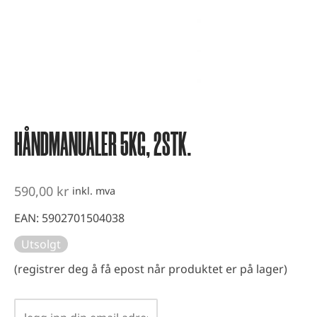
vest og kondisjonstrening
ter
-up utstyr
er
HÅNDMANUALER 5KG, 2STK.
590,00
kr
inkl. mva
EAN:
5902701504038
Utsolgt
(registrer deg å få epost når produktet er på lager)