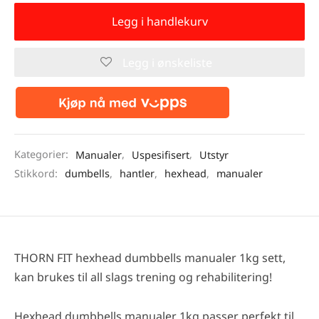
Legg i handlekurv
Legg i ønskeliste
Kategorier:
Manualer
,
Uspesifisert
,
Utstyr
Stikkord:
dumbells
,
hantler
,
hexhead
,
manualer
THORN FIT hexhead dumbbells manualer 1kg sett,
kan brukes til all slags trening og rehabilitering!
Hexhead dumbbells manualer 1kg passer perfekt til