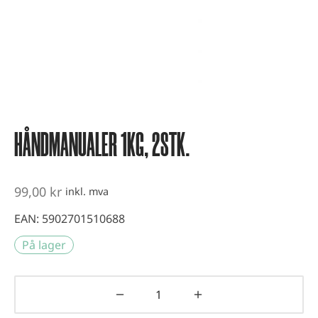
vest og kondisjonstrening
ter
-up utstyr
er
HÅNDMANUALER 1KG, 2STK.
99,00
kr
inkl. mva
EAN:
5902701510688
På lager