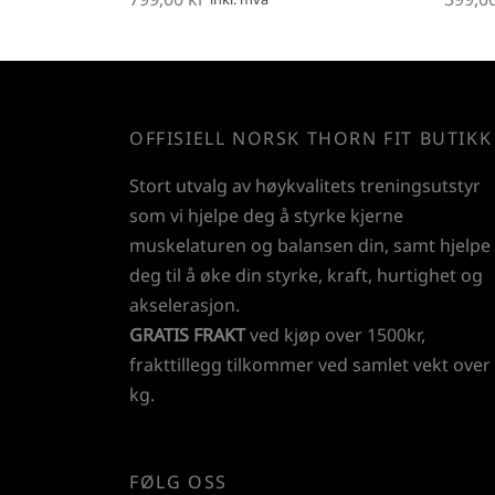
Legg i handlekurv
Legg 
OFFISIELL NORSK THORN FIT BUTIKK
Stort utvalg av høykvalitets treningsutstyr
som vi hjelpe deg å styrke kjerne
muskelaturen og balansen din, samt hjelpe
deg til å øke din styrke, kraft, hurtighet og
akselerasjon.
GRATIS FRAKT
ved kjøp over 1500kr,
frakttillegg tilkommer ved samlet vekt over
kg.
FØLG OSS