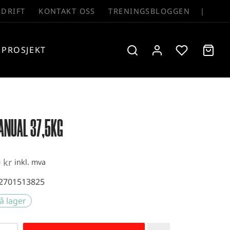
EDRIFT
KONTAKT OSS
TRENINGSBLOGGEN
|
PROSJEKT
NUAL 37,5KG
0
kr
inkl. mva
2701513825
å lager