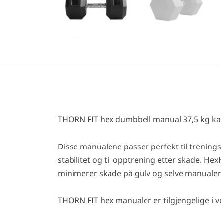
THORN FIT hex dumbbell manual 37,5 kg kan b
Disse manualene passer perfekt til trening
stabilitet og til opptrening etter skade. He
minimerer skade på gulv og selve manualen.
THORN FIT hex manualer er tilgjengelige i vek