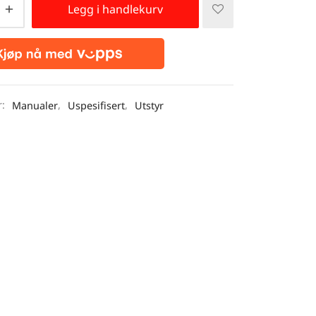
Legg i handlekurv
r:
Manualer
,
Uspesifisert
,
Utstyr