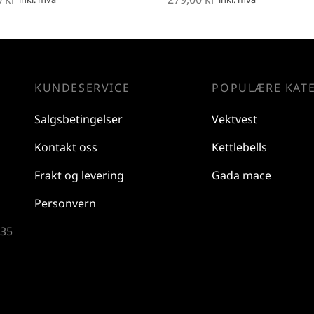
i handlekurv
Legg i handlekurv
KUNDESERVICE
POPULÆRE KAT
Salgsbetingelser
Vektvest
Kontakt oss
Kettlebells
Frakt og levering
Gada mace
Personvern
 35