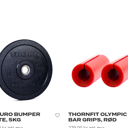
URO BUMPER
THORNFIT OLYMPIC
TE, 5KG
BAR GRIPS, RØD
0
kr
279,00
kr
inkl. mva
inkl. mva