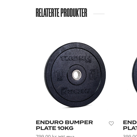
RELATERTE PRODUKTER
ENDURO BUMPER
END
PLATE 10KG
PLA
799,00
kr
399,0
inkl. mva