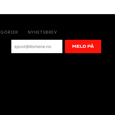
Legg i handlekurv
EGORIER
NYHETSBREV