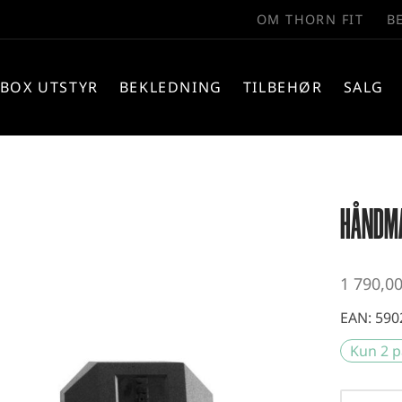
OM THORN FIT
B
BOX UTSTYR
BEKLEDNING
TILBEHØR
SALG
HÅNDMA
1 790,0
EAN:
590
Kun 2 p