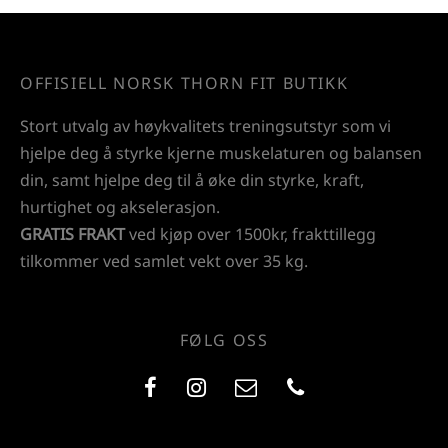
OFFISIELL NORSK THORN FIT BUTIKK
Stort utvalg av høykvalitets treningsutstyr som vi
hjelpe deg å styrke kjerne muskelaturen og balansen
din, samt hjelpe deg til å øke din styrke, kraft,
hurtighet og akselerasjon.
GRATIS FRAKT
ved kjøp over 1500kr, frakttillegg
tilkommer ved samlet vekt over 35 kg.
FØLG OSS