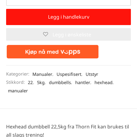
Legg i handlekurv
Legg i ønskeliste
Kategorier:
Manualer
,
Uspesifisert
,
Utstyr
Stikkord:
22
,
5kg
,
dumbbells
,
hantler
,
hexhead
,
manualer
Hexhead dumbbell 22,5kg fra Thorn Fit kan brukes til
all slags trening!