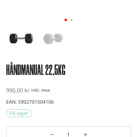
vest og kondisjonstrening
ter
-up utstyr
er
HÅNDMANUAL 22,5KG
990,00
kr
inkl. mva
EAN:
5902701504106
På lager